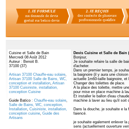
Cuisine et Salle de Bain
Devis Cuisine et Salle de Bain 
Mercredi 08 Août 2012
Bonjour,
Auteur : Benoit B.
Je souhaite refaire la salle de b
37100 (37)
d'acheter.
Dans un premier temps, je souhai
Artisan 37100 Chauffe-eau solaire
,
la baignoire (il y aura une cloison
Artisan 37100 Salle de Bains, WC,
actuelle 1m60-taille baignoire, et 
conception et installation
,
Artisan
Changer des toilettes de place.
37100 Cuisiniste, installation,
A la place des toilette, mettre un
conception Cuisine
pour mise en place machine à lav
Et installer le ballon d'eau chau
Guide Batico :
Chauffe-eau solaire
,
machine à laver au lieu qu'il soit 
Salle de Bains, WC, conception,
Installation
,
Cuisiniste, installation,
Dans la douche, je souhaite e la f
conception cuisine
,
Guide des
faiencé.
Artisans
je souhaite egalement enlever la p
sens (actuellement ouverture vers