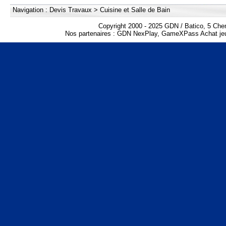
Navigation :
Devis Travaux
>
Cuisine et Salle de Bain
Copyright 2000 - 2025 GDN / Batico, 5 Che
Nos partenaires :
GDN NexPlay
,
GameXPass Achat jeu