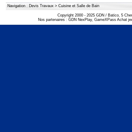
Navigation :
Devis Travaux
>
Cuisine et Salle de Bain
Copyright 2000 - 2025 GDN / Batico, 5 Che
Nos partenaires :
GDN NexPlay
,
GameXPass Achat jeu