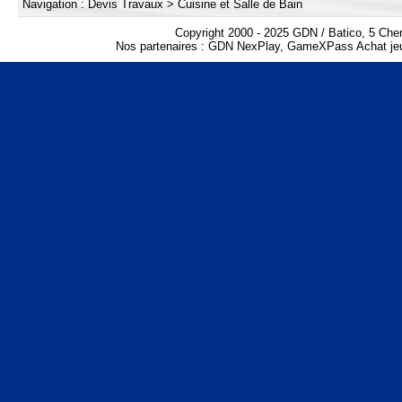
Navigation :
Devis Travaux
>
Cuisine et Salle de Bain
Copyright 2000 - 2025 GDN / Batico, 5 Che
Nos partenaires :
GDN NexPlay
,
GameXPass Achat jeu