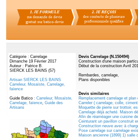
Catégorie : Carrelage
Devis Carrelage (N.150494)
Dimanche 19 Février 2017
Construction d'une maison partic
Auteur : Patrice B.
Début de la construction Avril 20
SIERCK LES BAINS (57)
Rembardes, carrelage,
Artisan SIERCK LES BAINS
Plans disponibles
Carreleur, Mosaïste, Carrelage,
faïence
Devis
similaires
Guide Batico :
Carreleur, Mosaïste,
Remplacement carrelage et plan de
Carrelage, faïence
,
Guide des
Carreler ( carrelage, colle, ciment 
Artisans
Moquette de pierre sur trottoir, esc
Carrelage déjà acheté. Maison déj
Afin de réaméager une cuisine de
Ceinturant un pavillon construit e
Construction neuve avec à charge
Pose carrelage sur carrelage exist
Maison ancienne (1899) 1) salle 